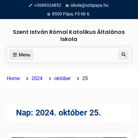
Skip
+3689324852
iskola@sztipapa.hu
to
8500 Pápa, Fő tér 6.
content
Szent István Római Katolikus Általános
Iskola
Menu
Search
Home
2024
október
25
Nap:
2024. október 25.