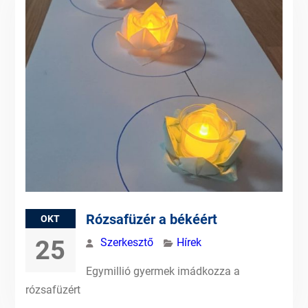
Rózsafüzér a békéért
OKT
25
Szerkesztő
Hírek
Egymillió gyermek imádkozza a
rózsafüzért