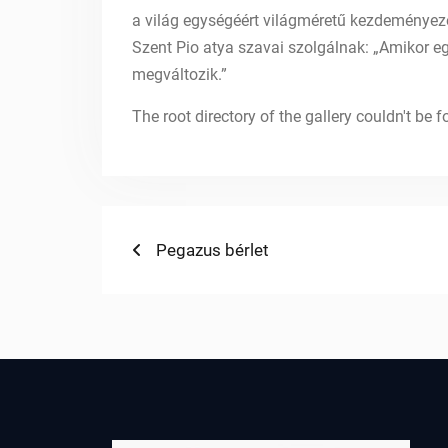
a világ egységéért világméretű kezdeményez
Szent Pio atya szavai szolgálnak: „Amikor eg
megváltozik.”
The root directory of the gallery couldn't be
Bejegyzés
Previous
Pegazus bérlet
post:
navigáció