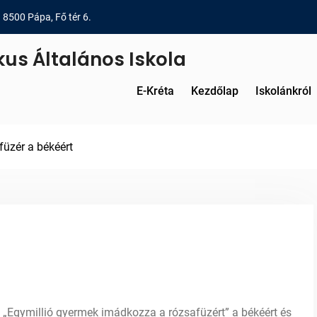
8500 Pápa, Fő tér 6.
kus Általános Iskola
E-Kréta
Kezdőlap
Iskolánkról
üzér a békéért
z „Egymillió gyermek imádkozza a rózsafüzért” a békéért és