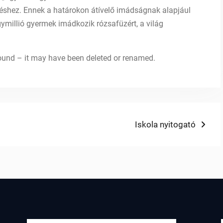
éshez. Ennek a határokon átívelő imádságnak alapjául
ymillió gyermek imádkozik rózsafüzért, a világ
 found – it may have been deleted or renamed.
Next
Iskola nyitogató
post: