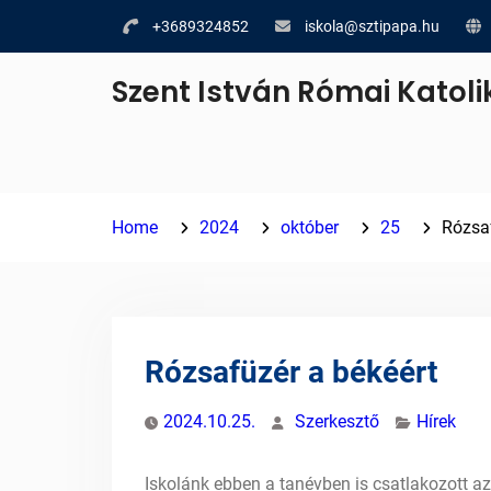
Skip
+3689324852
iskola@sztipapa.hu
to
content
Szent István Római Katoli
Home
2024
október
25
Rózsaf
Rózsafüzér a békéért
2024.10.25.
Szerkesztő
Hírek
Iskolánk ebben a tanévben is csatlakozott a