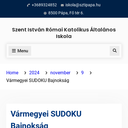
Skip
+3689324852
iskola@sztipapa.hu
to
8500 Pápa, Fő tér 6.
content
Szent István Római Katolikus Általános
Iskola
Menu
Search
Home
2024
november
9
Vármegyei SUDOKU Bajnokság
Vármegyei SUDOKU
Bajnokság