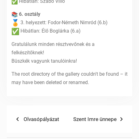
Hibátlan: Szabó Villő
6. osztály
3. helyezett: Fodor-Németh Nimród (6.b)
Hibátlan: Élő Boglárka (6.a)
Gratulálunk minden résztvevőnek és a
felkészítőknek!
Büszkék vagyunk tanulóinkra!
The root directory of the gallery couldn't be found – it
may have been deleted or renamed.
Bejegyzés
Previous
Next
Olvasópályázat
Szent Imre ünnepe
post:
post:
navigáció