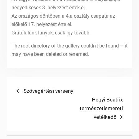
negyedikesek 3. helyezést értek el.
Az országos döntőben a 4.a osztály csapata az
előkelő 17. helyezést érte el.
Gratulálunk lányok, csak így tovább!
The root directory of the gallery couldn't be found – it
may have been deleted or renamed.
Bejegyzés
Previous
Szövegértési verseny
post:
Next
Hegyi Beatrix
navigáció
post:
természetismereti
vetélkedő