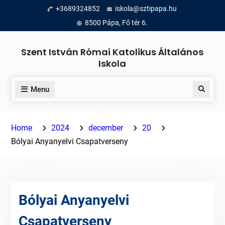
Skip
+3689324852
iskola@sztipapa.hu
to
8500 Pápa, Fő tér 6.
content
Szent István Római Katolikus Általános
Iskola
Menu
Search
Home
2024
december
20
Bólyai Anyanyelvi Csapatverseny
Bólyai Anyanyelvi
Csapatverseny