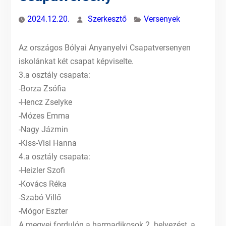
2024.12.20.
Szerkesztő
Versenyek
Az országos Bólyai Anyanyelvi Csapatversenyen
iskolánkat két csapat képviselte.
3.a osztály csapata:
-Borza Zsófia
-Hencz Zselyke
-Mózes Emma
-Nagy Jázmin
-Kiss-Visi Hanna
4.a osztály csapata:
-Heizler Szofi
-Kovács Réka
-Szabó Villő
-Mógor Eszter
A megyei fordulón a harmadikosok 2. helyezést, a