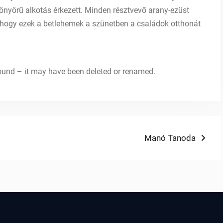
önyörű alkotás érkezett. Minden résztvevő arany-ezüst
 hogy ezek a betlehemek a szünetben a családok otthonát
 found – it may have been deleted or renamed.
Next
Manó Tanoda
post: