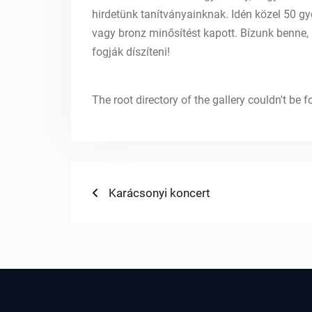
hirdetünk tanítványainknak. Idén közel 50 gy
vagy bronz minősítést kapott. Bízunk benne,
fogják díszíteni!
The root directory of the gallery couldn't be
Bejegyzés
Previous
Karácsonyi koncert
post:
navigáció