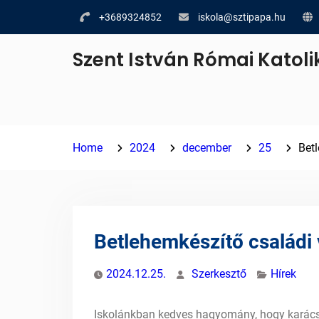
Skip
+3689324852
iskola@sztipapa.hu
to
content
Szent István Római Katoli
Home
2024
december
25
Bet
Betlehemkészítő családi
2024.12.25.
Szerkesztő
Hírek
Iskolánkban kedves hagyomány, hogy karácso