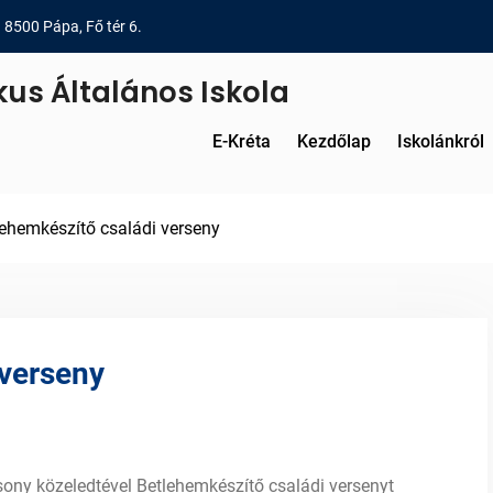
8500 Pápa, Fő tér 6.
kus Általános Iskola
E-Kréta
Kezdőlap
Iskolánkról
lehemkészítő családi verseny
 verseny
ny közeledtével Betlehemkészítő családi versenyt