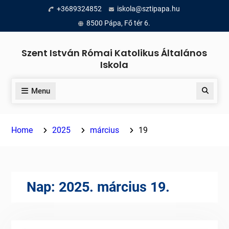
Skip
+3689324852
iskola@sztipapa.hu
to
8500 Pápa, Fő tér 6.
content
Szent István Római Katolikus Általános
Iskola
Menu
Search
Home
2025
március
19
Nap:
2025. március 19.