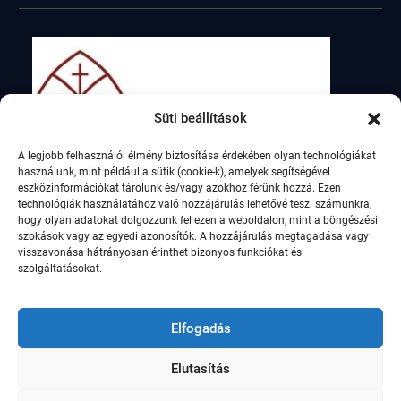
Süti beállítások
A legjobb felhasználói élmény biztosítása érdekében olyan technológiákat
használunk, mint például a sütik (cookie-k), amelyek segítségével
eszközinformációkat tárolunk és/vagy azokhoz férünk hozzá. Ezen
technológiák használatához való hozzájárulás lehetővé teszi számunkra,
hogy olyan adatokat dolgozzunk fel ezen a weboldalon, mint a böngészési
szokások vagy az egyedi azonosítók. A hozzájárulás megtagadása vagy
visszavonása hátrányosan érinthet bizonyos funkciókat és
szolgáltatásokat.
Elfogadás
Elutasítás
© Szent István Római Katolikus Általános Iskola,