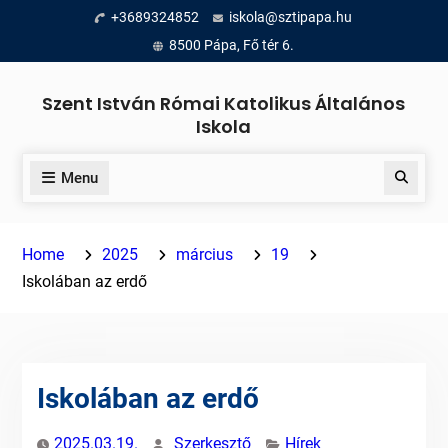
Skip
+3689324852
iskola@sztipapa.hu
to
8500 Pápa, Fő tér 6.
content
Szent István Római Katolikus Általános
Iskola
Menu
Search
Home
2025
március
19
Iskolában az erdő
Iskolában az erdő
2025.03.19.
Szerkesztő
Hírek