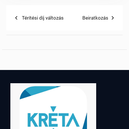
Bejegyzés
Previous
Next
Térítési díj változás
Beiratkozás
post:
post:
navigáció