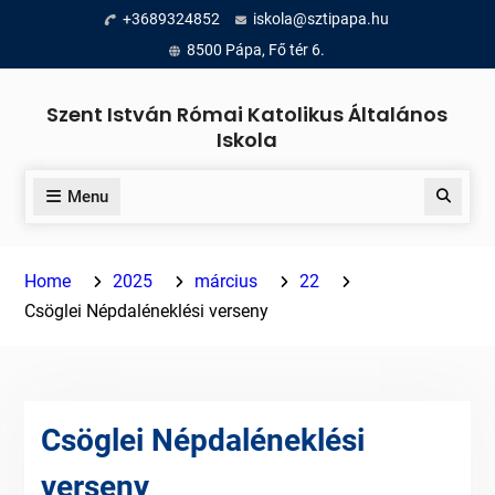
Skip
+3689324852
iskola@sztipapa.hu
to
8500 Pápa, Fő tér 6.
content
Szent István Római Katolikus Általános
Iskola
Menu
Search
Home
2025
március
22
Csöglei Népdaléneklési verseny
Csöglei Népdaléneklési
verseny