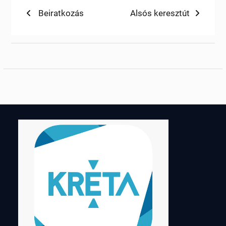
Bejegyzés
Previous
Next
Beiratkozás
Alsós keresztút
post:
post:
navigáció