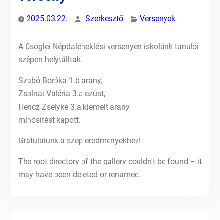
2025.03.22.
Szerkesztő
Versenyek
A Csöglei Népdaléneklési versenyen iskolánk tanulói
szépen helytálltak.
Szabó Boróka 1.b arany,
Zsolnai Valéria 3.a ezüst,
Hencz Zselyke 3.a kiemelt arany
minősítést kapott.
Gratulálunk a szép eredményekhez!
The root directory of the gallery couldn't be found – it
may have been deleted or renamed.