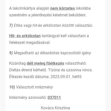
A lakcímkártya alapján
nem körzetes
iskolába
szeretném a jelentkezési kérelmet beküldeni.
7)
Etika vagy hit-és erkölcstan közötti választás:
Hit- és erkölcstan
tantárgyat kell választani a
felekezet megadásával.
9)
Megadható az étkezéshez kapcsolódó igény
Kizárólag
déli meleg főétkezés
választható.
Diétás étrend kérhető. Tízórai és uzsonna nincs.
Étkezés kezdő dátuma: 2025.09.01. hétfő
10)
Választott intézmény
Intézmény azonosító:
037011
Kovács Krisztina