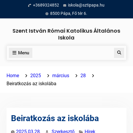
Skip
+3689324852
iskola@sztipapa.hu
to
8500 Pápa, Fő tér 6.
content
Szent István Római Katolikus Általános
Iskola
Menu
Search
Home
2025
március
28
Beiratkozás az iskolába
Beiratkozás az iskolába
2025.03.28.
Szerkesztő
Hírek