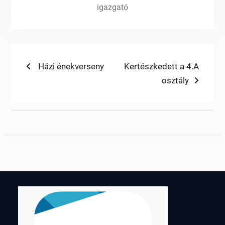
igazgató
Bejegyzés
Previous
Next
Házi énekverseny
Kertészkedett a 4.A
post:
post:
osztály
navigáció