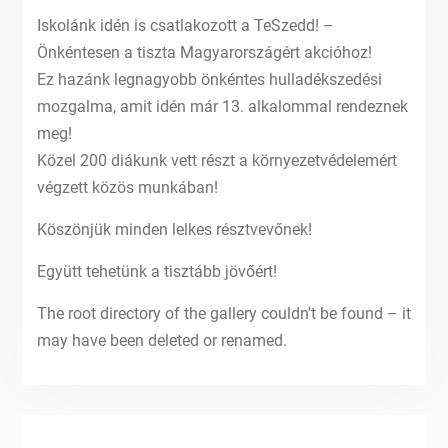
Iskolánk idén is csatlakozott a TeSzedd! –
Önkéntesen a tiszta Magyarországért akcióhoz!
Ez hazánk legnagyobb önkéntes hulladékszedési
mozgalma, amit idén már 13. alkalommal rendeznek
meg!
Közel 200 diákunk vett részt a környezetvédelemért
végzett közös munkában!
Köszönjük minden lelkes résztvevőnek!
Együtt tehetünk a tisztább jövőért!
The root directory of the gallery couldn't be found – it
may have been deleted or renamed.