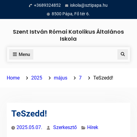
Skip
+3689324852
iskola@sztipapa.hu
to
8500 Pápa, Fő tér 6.
content
Szent István Római Katolikus Általános
Iskola
Menu
Search
Home
2025
május
7
TeSzedd!
TeSzedd!
2025.05.07.
Szerkesztő
Hírek