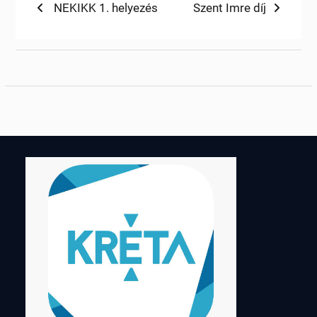
Bejegyzés
Previous
Next
NEKIKK 1. helyezés
Szent Imre díj
post:
post:
navigáció