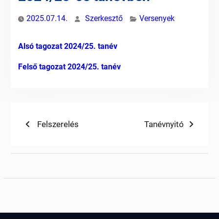
2025.07.14.
Szerkesztő
Versenyek
Alsó tagozat 2024/25. tanév
Felső tagozat 2024/25. tanév
Bejegyzés
Previous
Next
Felszerelés
Tanévnyitó
post:
post:
navigáció