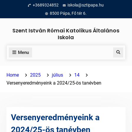
Skip
+3689324852
iskola@sztipapa.hu
to
8500 Pápa, Fő tér 6.
content
Szent István Római Katolikus Általános
Iskola
Menu
Search
Home
2025
július
14
Versenyeredményeink a 2024/25-ös tanévben
Versenyeredményeink a
2024/25-ös tanévben