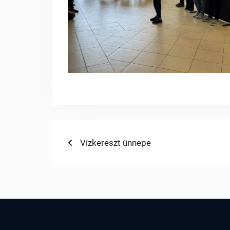
Bejegyzés
Previous
Vízkereszt ünnepe
post:
navigáció