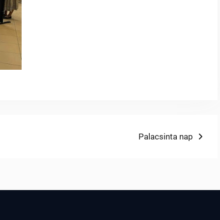
Next
Palacsinta nap
post: