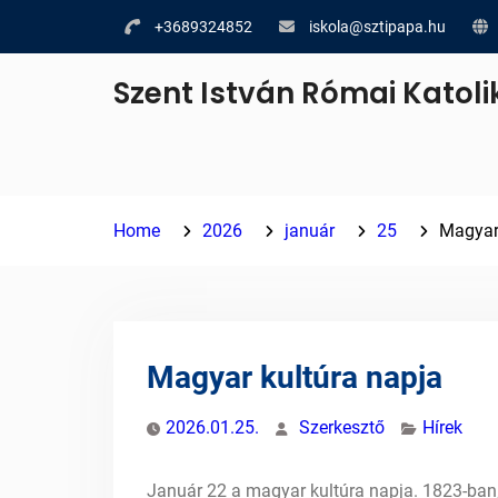
Skip
+3689324852
iskola@sztipapa.hu
to
content
Szent István Római Katoli
Home
2026
január
25
Magyar 
Magyar kultúra napja
2026.01.25.
Szerkesztő
Hírek
Január 22 a magyar kultúra napja. 1823-ban,