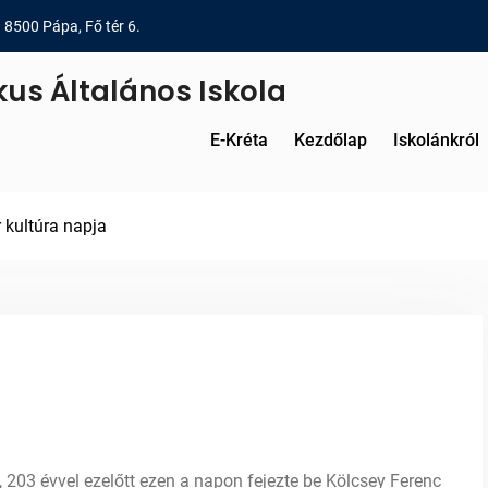
8500 Pápa, Fő tér 6.
kus Általános Iskola
E-Kréta
Kezdőlap
Iskolánkról
kultúra napja
 203 évvel ezelőtt ezen a napon fejezte be Kölcsey Ferenc