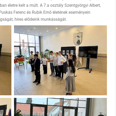
n életre kelt a múlt. A 7.a osztály Szentgyörgyi Albert,
 Puskás Ferenc és Rubik Ernő életének eseményein
agságát, híres elődeink munkásságát.