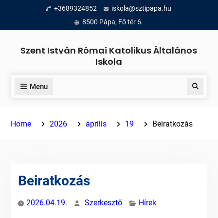
Skip
+3689324852
iskola@sztipapa.hu
to
8500 Pápa, Fő tér 6.
content
Szent István Római Katolikus Általános
Iskola
Menu
Search
Home
2026
április
19
Beiratkozás
Beiratkozás
2026.04.19.
Szerkesztő
Hírek