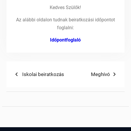
Kedves Szülők!
Az alábbi oldalon tudnak beiratkozási időpontot
foglalni:
Időpontfoglaló
Bejegyzés
Previous
Next
Iskolai beiratkozás
Meghívó
post:
post:
navigáció