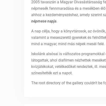
2005 tavaszán a Magyar Olvasástársaság fel
népmesék fennmaradása és a mesékben élő
ahhoz a kezdeményezéshez, amely szerint sz
népmese napja
.
A nap célja, hogy a könyvtárosok, az óvónő
valamint a meseszerető gyerekek és felnőttek
mind a magyar, mind más népek meséi felé.
Iskolánk alsósai is változatos programokkal 
látogattak, ahol diafilmen nézhettek meséket
kvízjátékokat, vetélkedőket rendeztek, ill. m
színesítették ezt a napot.
The root directory of the gallery couldn't be