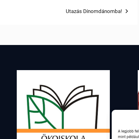
Next
Utazás Dínomdánomba!
post:
A legjobb fe
mint például