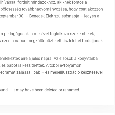
hívással fordult mindazokhoz, akiknek fontos a
 bölcsesség továbbhagyományozása, hogy csatlakozzon
eptember 30. – Benedek Elek születésnapja – legyen a
k, a pedagógusok, a mesével foglalkozó szakemberek,
 ezen a napon megkülönböztetett tisztelettel forduljanak
emlékeztek erre a jeles napra. Az elsősök a könyvtárba
, és bábot is készíthettek. A többi évfolyamon
esedramatizálással, báb – és meseillusztráció készítésével
 found – it may have been deleted or renamed.