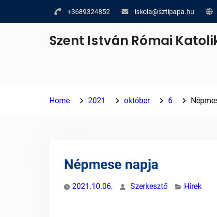
Skip
+3689324852
iskola@sztipapa.hu
to
content
Szent István Római Katoli
Home
2021
október
6
Népmes
Népmese napja
2021.10.06.
Szerkesztő
Hírek