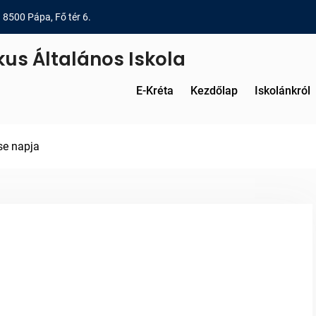
8500 Pápa, Fő tér 6.
kus Általános Iskola
E-Kréta
Kezdőlap
Iskolánkról
e napja