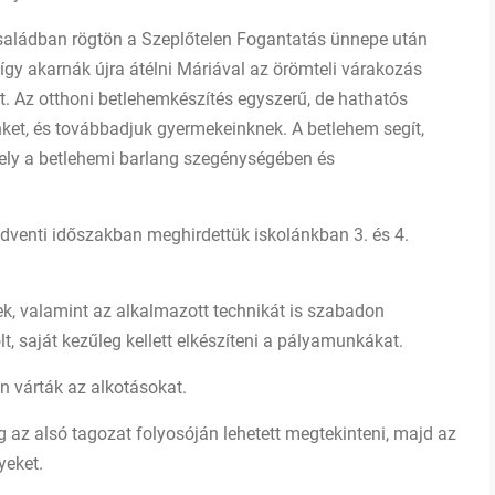
saládban rögtön a Szeplőtelen Fogantatás ünnepe után
 így akarnák újra átélni Máriával az örömteli várakozás
t. Az otthoni betlehemkészítés egyszerű, de hathatós
et, és továbbadjuk gyermekeinknek. A betlehem segít,
amely a betlehemi barlang szegénységében és
 adventi időszakban meghirdettük iskolánkban 3. és 4.
k, valamint az alkalmazott technikát is szabadon
t, saját kezűleg kellett elkészíteni a pályamunkákat.
 várták az alkotásokat.
 az alsó tagozat folyosóján lehetett megtekinteni, majd az
yeket.