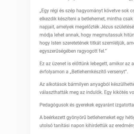
„Egy régi és szép hagyományt követve sok c
elkezdik készíteni a betlehemet, mintha csak
napjait, amelyek megelőzték Jézus születésé
módja lehet annak, hogy megmutassuk hitünk
hogy Isten szeretetének titkát szemléljük, 
egyszerűségében ragyogott fel.”
Ez az üzenet is előttünk lebegett, amikor az
évfolyamon a „Betlehemkészítő versenyt”.
Az alkotások bármilyen anyagból készülhette
választhatták meg az indulók. Egy kikötés vol
Pedagógusok és gyerekek egyaránt izgatottan
A beérkezett gyönyörű betlehemeket egy hétig
utolsó tanítási napon kihirdettük az eredmén