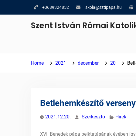
Skip
+3689324852
iskola@sztipapa.hu
to
content
Szent István Római Katoli
Home
2021
december
20
Bet
Betlehemkészítő verseny
2021.12.20.
Szerkesztő
Hírek
XVI. Benedek pápa beiktatásának évében így 