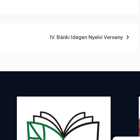
Next
IV. Bánki Idegen Nyelvi Verseny
post: