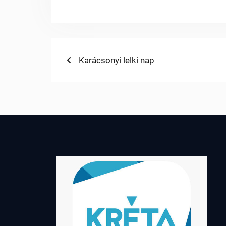
Bejegyzés
Previous
Karácsonyi lelki nap
post:
navigáció