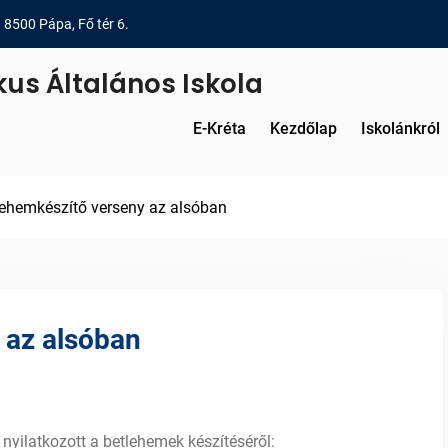
8500 Pápa, Fő tér 6.
kus Általános Iskola
E-Kréta
Kezdőlap
Iskolánkról
lehemkészítő verseny az alsóban
 az alsóban
nyilatkozott a betlehemek készítéséről: