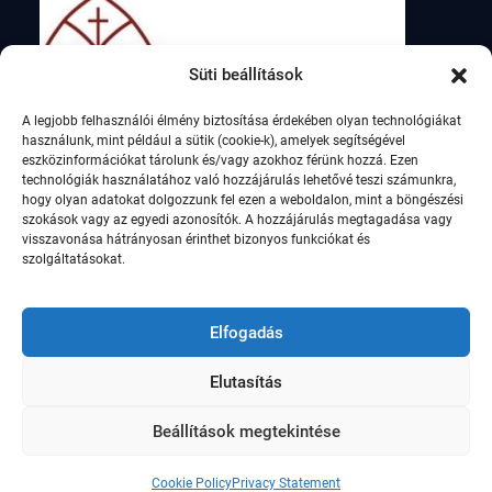
Süti beállítások
A legjobb felhasználói élmény biztosítása érdekében olyan technológiákat
használunk, mint például a sütik (cookie-k), amelyek segítségével
eszközinformációkat tárolunk és/vagy azokhoz férünk hozzá. Ezen
technológiák használatához való hozzájárulás lehetővé teszi számunkra,
hogy olyan adatokat dolgozzunk fel ezen a weboldalon, mint a böngészési
szokások vagy az egyedi azonosítók. A hozzájárulás megtagadása vagy
visszavonása hátrányosan érinthet bizonyos funkciókat és
szolgáltatásokat.
Elfogadás
Elutasítás
© Szent István Római Katolikus Általános Iskola,
2021
Beállítások megtekintése
Education Soul by
WEN Themes
Cookie Policy
Privacy Statement