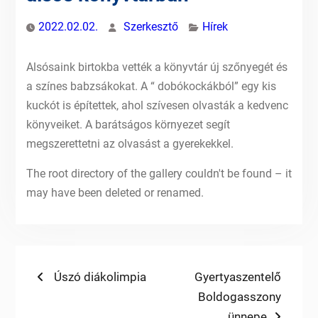
2022.02.02.
Szerkesztő
Hírek
Alsósaink birtokba vették a könyvtár új szőnyegét és
a színes babzsákokat. A “ dobókockákból” egy kis
kuckót is építettek, ahol szívesen olvasták a kedvenc
könyveiket. A barátságos környezet segít
megszerettetni az olvasást a gyerekekkel.
The root directory of the gallery couldn't be found – it
may have been deleted or renamed.
Bejegyzés
Previous
Next
Úszó diákolimpia
Gyertyaszentelő
post:
post:
Boldogasszony
navigáció
ünnepe