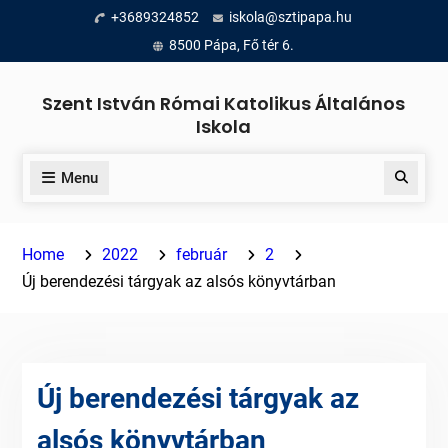
Skip
+3689324852
iskola@sztipapa.hu
to
8500 Pápa, Fő tér 6.
content
Szent István Római Katolikus Általános
Iskola
Menu
Search
Home
2022
február
2
Új berendezési tárgyak az alsós könyvtárban
Új berendezési tárgyak az
alsós könyvtárban