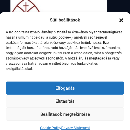
Süti beállítások
A legjobb felhasználói élmény biztosítása érdekében olyan technológiákat
használunk, mint például a sütik (cookie-k), amelyek segítségével
eszközinformációkat tárolunk és/vagy azokhoz férünk hozzá. Ezen
technológiák használatához való hozzájárulás lehetővé teszi számunkra,
hogy olyan adatokat dolgozzunk fel ezen a weboldalon, mint a böngészési
szokások vagy az egyedi azonosítók. A hozzájárulás megtagadása vagy
visszavonása hátrányosan érinthet bizonyos funkciókat és
szolgáltatásokat.
Elfogadás
Elutasítás
© Szent István Római Katolikus Általános Iskola,
2021
Beállítások megtekintése
Education Soul by
WEN Themes
Cookie Policy
Privacy Statement