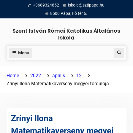
Skip
+3689324852
iskola@sztipapa.hu
to
8500 Pápa, Fő tér 6.
content
Szent István Római Katolikus Általános
Iskola
Menu
Search
Home
2022
április
12
Zrínyi Ilona Matematikaverseny megyei fordulója
Zrínyi Ilona
Matematikaverseny megyei