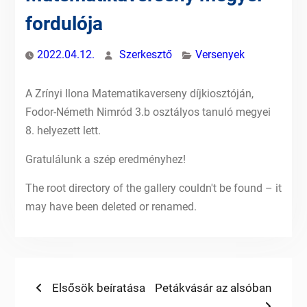
fordulója
2022.04.12.
Szerkesztő
Versenyek
A Zrínyi Ilona Matematikaverseny díjkiosztóján,
Fodor-Németh Nimród 3.b osztályos tanuló megyei
8. helyezett lett.
Gratulálunk a szép eredményhez!
The root directory of the gallery couldn't be found – it
may have been deleted or renamed.
Bejegyzés
Previous
Next
Elsősök beíratása
Petákvásár az alsóban
post:
post: