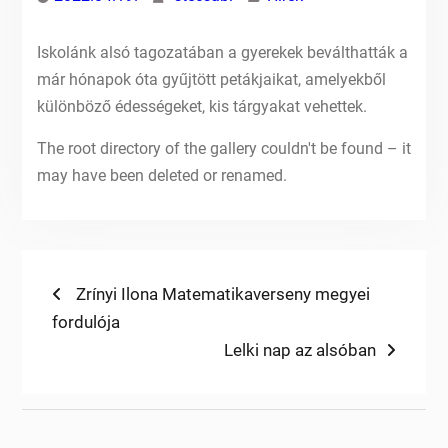
Iskolánk alsó tagozatában a gyerekek beválthatták a
már hónapok óta gyűjtött petákjaikat, amelyekből
különböző édességeket, kis tárgyakat vehettek.
The root directory of the gallery couldn't be found – it
may have been deleted or renamed.
Bejegyzés
Previous
Zrínyi Ilona Matematikaverseny megyei
post:
fordulója
navigáció
Next
Lelki nap az alsóban
post: