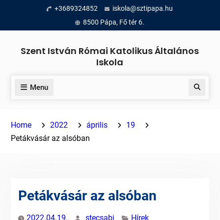
Skip
+3689324852
iskola@sztipapa.hu
to
8500 Pápa, Fő tér 6.
content
Szent István Római Katolikus Általános
Iskola
Menu
Search
Home
2022
április
19
Petákvásár az alsóban
Petákvásár az alsóban
2022.04.19.
stecsabi
Hírek