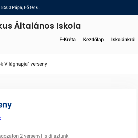
8500 Pápa, Fő tér 6.
kus Általános Iskola
E-Kréta
Kezdőlap
Iskolánkról
ok Világnapja” verseny
seny
k
agozaton 2 versenyt is díjaztunk.