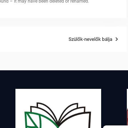
 found – it may have been deleted or renamed.
Next
Szülők-nevelők bálja
post: