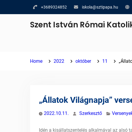
Skip
+3689324852
iskola@sztipapa.hu
to
content
Szent István Római Katoli
Home
2022
október
11
„Állat
„Állatok Világnapja” ver
2022.10.11.
Szerkesztő
Versenye
Idén a kisállatszentelés alkalmával az alsó t