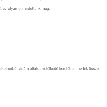
s 2. évfolyamon hirdettünk meg.
 alkalmából vidám állatos vetélkedő keretében mérték össze