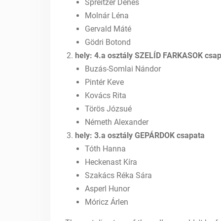
Spreitzer Dénes
Molnár Léna
Gervald Máté
Gödri Botond
hely: 4.a osztály SZELÍD FARKASOK csa
Buzás-Somlai Nándor
Pintér Keve
Kovács Rita
Törös Józsué
Németh Alexander
hely: 3.a osztály GEPÁRDOK csapata
Tóth Hanna
Heckenast Kíra
Szakács Réka Sára
Asperl Hunor
Móricz Árlen