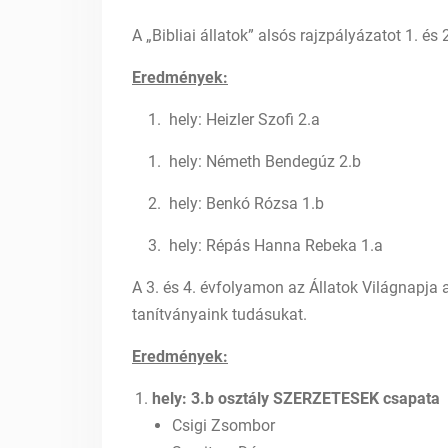
A „Bibliai állatok” alsós rajzpályázatot 1. é
Eredmények:
1. hely: Heizler Szofi 2.a
1. hely: Németh Bendegúz 2.b
2. hely: Benkó Rózsa 1.b
3. hely: Répás Hanna Rebeka 1.a
A 3. és 4. évfolyamon az Állatok Világnapja
tanítványaink tudásukat.
Eredmények:
hely: 3.b osztály SZERZETESEK csapata
Csigi Zsombor