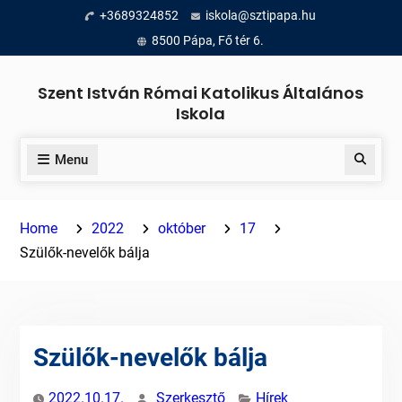
Skip
+3689324852
iskola@sztipapa.hu
to
8500 Pápa, Fő tér 6.
content
Szent István Római Katolikus Általános
Iskola
Menu
Search
Home
2022
október
17
Szülők-nevelők bálja
Szülők-nevelők bálja
2022.10.17.
Szerkesztő
Hírek