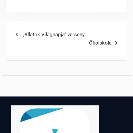
Bejegyzés
Previous
„Állatok Világnapja” verseny
post:
Next
Ökoiskola
navigáció
post: