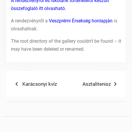
A rendezvényről és iskolánk
t
ö
r
t
é
n
e
t
é
r
ő
l
készült
összefoglaló itt olvasható.
A rendezvényről a
Veszprémi Érsekség honlapján
is
olvashatnak.
The root directory of the gallery couldn't be found – it
may have been deleted or renamed.
Bejegyzés
Previous
Next
Karácsonyi kvíz
Asztalitenisz
post:
post:
navigáció