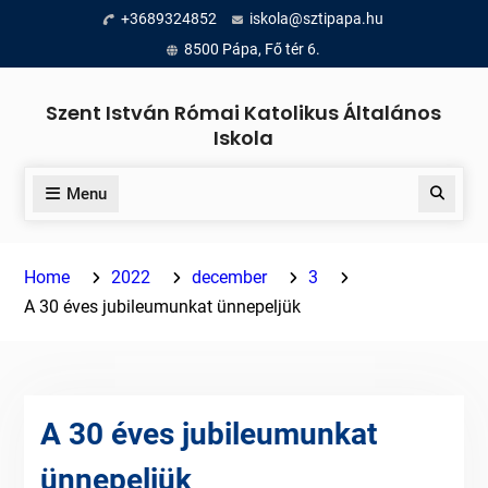
Skip
+3689324852
iskola@sztipapa.hu
to
8500 Pápa, Fő tér 6.
content
Szent István Római Katolikus Általános
Iskola
Menu
Search
Home
2022
december
3
A 30 éves jubileumunkat ünnepeljük
A 30 éves jubileumunkat
ünnepeljük