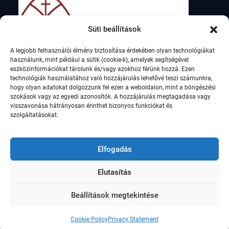
Süti beállítások
A legjobb felhasználói élmény biztosítása érdekében olyan technológiákat
használunk, mint például a sütik (cookie-k), amelyek segítségével
eszközinformációkat tárolunk és/vagy azokhoz férünk hozzá. Ezen
technológiák használatához való hozzájárulás lehetővé teszi számunkra,
hogy olyan adatokat dolgozzunk fel ezen a weboldalon, mint a böngészési
szokások vagy az egyedi azonosítók. A hozzájárulás megtagadása vagy
visszavonása hátrányosan érinthet bizonyos funkciókat és
szolgáltatásokat.
Elfogadás
Elutasítás
© Szent István Római Katolikus Általános Iskola,
2021
Beállítások megtekintése
Education Soul by
WEN Themes
Cookie Policy
Privacy Statement