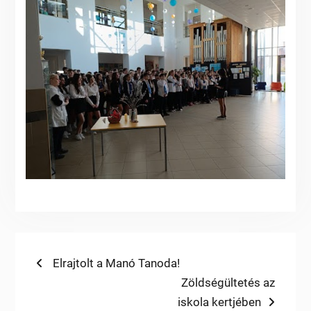
Bejegyzés
Previous
Elrajtolt a Manó Tanoda!
post:
Next
Zöldségültetés az
navigáció
post:
iskola kertjében