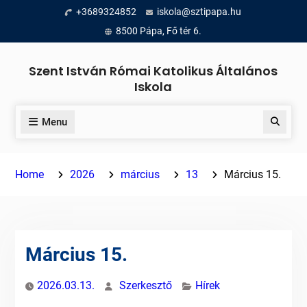
Skip
+3689324852
iskola@sztipapa.hu
to
8500 Pápa, Fő tér 6.
content
Szent István Római Katolikus Általános
Iskola
Menu
Search
Home
2026
március
13
Március 15.
Március 15.
2026.03.13.
Szerkesztő
Hírek