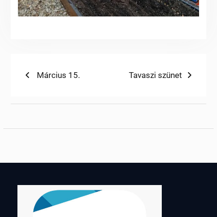
Bejegyzés
Previous
Next
Március 15.
Tavaszi szünet
post:
post:
navigáció