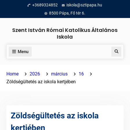
Skip
+3689324852
iskola@sztipapa.hu
to
8500 Pápa, Fő tér 6.
content
Szent István Római Katolikus Általános
Iskola
Menu
Search
Home
2026
március
16
Zöldségültetés az iskola kertjében
Zöldségültetés az iskola
kertjében